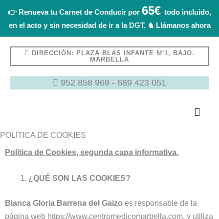
Ir
65€
👉 Renueva tu Carnet de Conducir por
todo incluido,
al
en el acto y sin necesidad de ir a la DGT. ♞ Llámanos ahora
contenido
DIRECCIÓN: PLAZA BLAS INFANTE Nº1, BAJO.
MARBELLA
952 858 969
-
689 423 051
POLÍTICA DE COOKIES
Política de Cookies, segunda capa informativa.
¿QUÉ SON LAS COOKIES?
Bianca Gloria Barrena del Gaizo
es responsable de la
página web https://www.centromedicomarbella.com, y utiliza