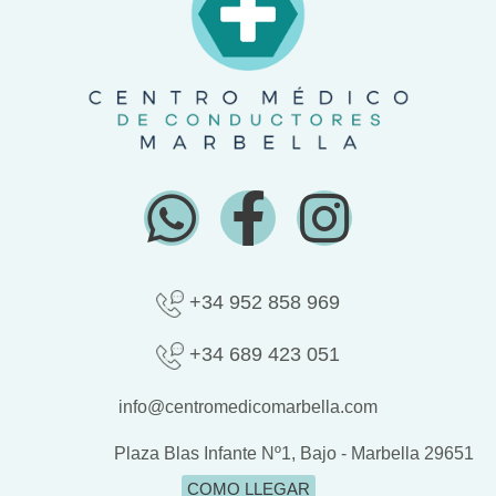
W
F
I
h
a
n
a
c
s
+34 952 858 969
t
e
t
+34 689 423 051
s
b
a
info@centromedicomarbella.com
Plaza Blas Infante Nº1, Bajo - Marbella 29651
a
o
g
COMO LLEGAR