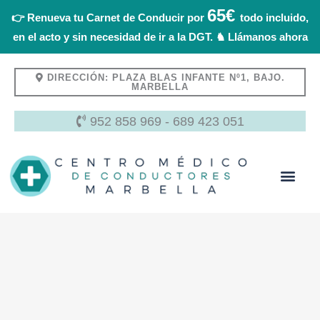
Ir
65€
👉 Renueva tu Carnet de Conducir por
todo incluido,
al
en el acto y sin necesidad de ir a la DGT. ♞ Llámanos ahora
contenido
DIRECCIÓN: PLAZA BLAS INFANTE Nº1, BAJO.
MARBELLA
952 858 969
-
689 423 051