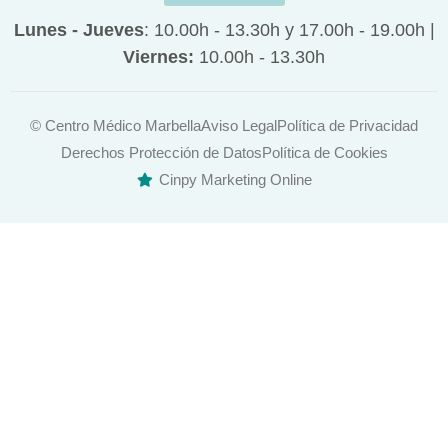
p
o
r
Lunes - Jueves
: 10.00h - 13.30h y 17.00h - 19.00h |
Viernes:
10.00h - 13.30h
p
k
a
-
m
© Centro Médico Marbella
Aviso Legal
Política de Privacidad
Derechos Protección de Datos
Política de Cookies
f
Cinpy Marketing Online